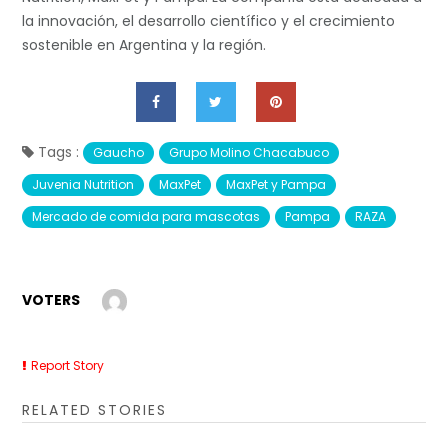
la innovación, el desarrollo científico y el crecimiento
sostenible en Argentina y la región.
Tags :
Gaucho
Grupo Molino Chacabuco
Juvenia Nutrition
MaxPet
MaxPet y Pampa
Mercado de comida para mascotas
Pampa
RAZA
VOTERS
Report Story
RELATED STORIES